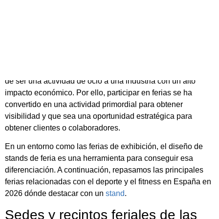
Mejores ferias de
deporte y fitness en
España en 2026
El sector del deporte y del fitness ha evolucionado, pasando
de ser una actividad de ocio a una industria con un alto
impacto económico. Por ello, participar en ferias se ha
convertido en una actividad primordial para obtener
visibilidad y que sea una oportunidad estratégica para
obtener clientes o colaboradores.
En un entorno como las ferias de exhibición, el diseño de
stands de feria es una herramienta para conseguir esa
diferenciación. A continuación, repasamos las principales
ferias relacionadas con el deporte y el fitness en España en
2026 dónde destacar con un
stand
.
Sedes y recintos feriales de las