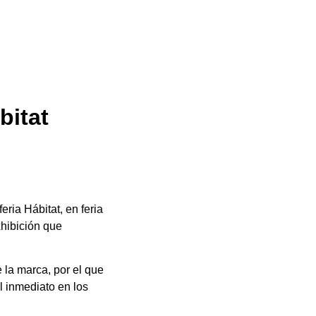
bitat
eria Hábitat, en feria
xhibición que
e la marca, por el que
l inmediato en los