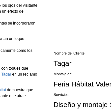
los ojos del visitante.
 un efecto de
antes se incorporaron
ortan un toque
gicamente como los
Nombre del Cliente
Tagar
.
a, con toques que
Montaje en:
s Tagar
en un reclamo
Feria Hábitat Vale
itat
demuestra que
Servicios:
tante que atrae
Diseño y montaje 